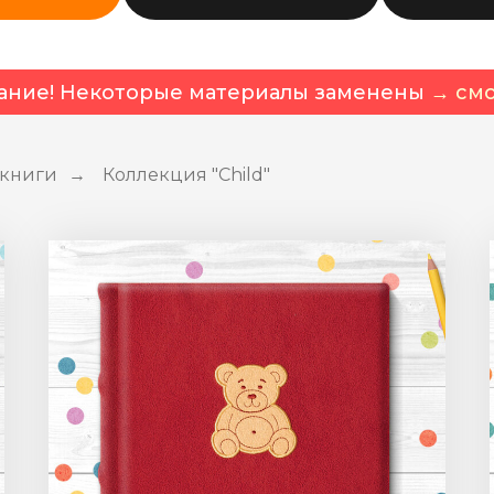
ание! Некоторые материалы заменены
→ смо
окниги
Коллекция "Child"
→