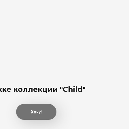
ке коллекции "Child"
Хочу!