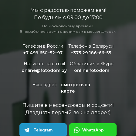
Мы с радостью поможем вам!
По будням с 09:00 до 17:00
По московскому времени.
В нерабочее время ответим вам в мессенджерах.
Телефон в России
Телефон в Беларуси
+7 499 650–52–97
+375 29 186–66–55
Написать на e-mail
Обратиться в Skype
online@fotodom.by
online.fotodom
Наш адрес:
смотреть на
карте
Пишите в мессенджеры и соцсети!
Двадцать первый век на дворе :)
Telegram
WhatsApp